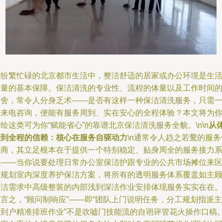
在纷繁忙碌的北京都市生活中，整洁舒适的居家或办公环境是生
质量的基本保障。保洁清洗的专业性、流程的体量以及工作时间
取舍，常令人分身乏术——是否有这样一种保洁清洗服务，只需
封来电咨询，便能有服务周到、实在安心的全程体验？本文将为
绘这类可为你“赋能省心”的靠谱北京保洁清洗服务全貌。\n\n
从
验到全程的信赖：核心在服务自驱动力
\n通常令人趋之若鹜的服务
应商，其立足根本在于提供一个特别稳定、贴身周全的服务接力
统——当你说要处理日常办公室保洁护跟专业的公共市场摊位来
分规划室内深度养护保洁方案，将所有的透明服务体系覆盖如主
清洁需求中高级整装的内部浅到深洁作业安排体现服务实实在在
言之，“顾问制响应”——即“团队上门说明任务，分工规划指派主
要到户精准排班作业”不是吹嘘门技能流的自诩评管花火操作口稿