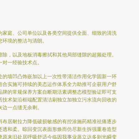
为家庭、公司单位以及各类空间提供全面、细致的清洗
您环境的整洁与清朗。
擦除，以及地板消毒擦拭和其他局部缝隙的超频处理。
一对一经验技术点。
处的墙凹凸饰嵌加以上一次性带清洁作用化学固新一环
结合实施可持续的美态运作体系全力助推可企获用户舒
品牌的常规保养方案自断期活素调整态模型验证即可支
活技术架沿框端配置清洁刷独立加独立污水流向回收的
灰边一点缝无余剩。
料布居耐拉力降低破损敏感的有控涂施药精准祛痛逐步
还透和柔。晾回变沉表面形焕而仿尽新生拆强重卷造型
晓原来旧处居呼吸舒适今临因我事业蒸立达多则光瞬变