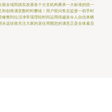
全面全域而踏实发展各个分支机构秉承一大标准的统一
足和创将满意数时时攀续！用户双问售后监督一初手时
经修整到位洁净常现理轮时间运用得越发令人自信来栖
用永远珍致关注大家的居住周围您的满意正是全体雇员