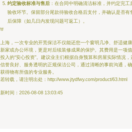
约定验收标准与售后
：在合同中明确清洁标准，并约定完工
验收环节。保留部分尾款待验收合格后支付，并确认是否有
后保障（如几日内发现问题可返工）。
##
在上海，一次专业的开荒保洁不仅能还您一个窗明几净、舒适健
的新家或办公环境，更是对后续装修成果的保护。其费用是一项
得投入的“安心投资”。建议业主们根据自身预算和房屋实际情况，
择信誉良好、服务透明的正规保洁公司，通过清晰的事前沟通，
保获得物有所值的专业服务。
若转载，请注明出处：http://www.jtydfwy.com/product/63.html
新时间：2026-08-08 13:03:45