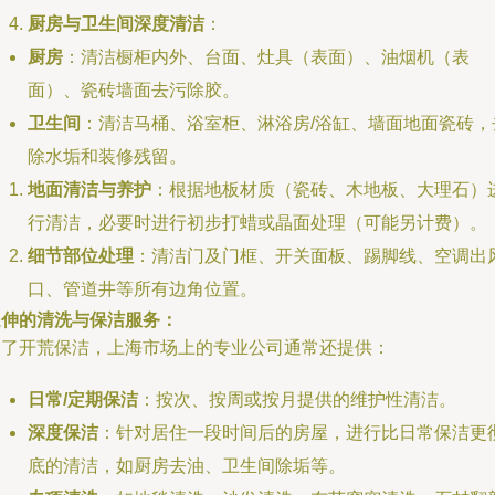
厨房与卫生间深度清洁
：
厨房
：清洁橱柜内外、台面、灶具（表面）、油烟机（表
面）、瓷砖墙面去污除胶。
卫生间
：清洁马桶、浴室柜、淋浴房/浴缸、墙面地面瓷砖，
除水垢和装修残留。
地面清洁与养护
：根据地板材质（瓷砖、木地板、大理石）
行清洁，必要时进行初步打蜡或晶面处理（可能另计费）。
细节部位处理
：清洁门及门框、开关面板、踢脚线、空调出
口、管道井等所有边角位置。
延伸的清洗与保洁服务：
除了开荒保洁，上海市场上的专业公司通常还提供：
日常/定期保洁
：按次、按周或按月提供的维护性清洁。
深度保洁
：针对居住一段时间后的房屋，进行比日常保洁更
底的清洁，如厨房去油、卫生间除垢等。