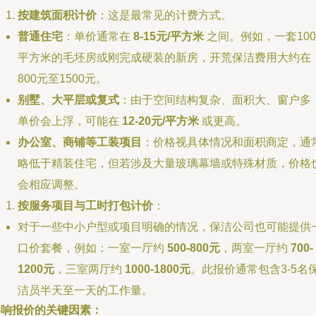
按建筑面积计价
：这是最常见的计费方式。
普通住宅
：单价通常在
8-15元/平方米
之间。例如，一套100
平方米的毛坯房或刚完成硬装的新房，开荒保洁费用大约在
800元至1500元。
别墅、大平层或复式
：由于空间结构复杂、面积大、窗户多
单价会上浮，可能在
12-20元/平方米
或更高。
办公室、商铺等工装项目
：价格视具体情况和面积商定，通
略低于精装住宅，但若涉及大量玻璃幕墙或特殊材质，价格
会相应调整。
按服务项目与工时打包计价
：
对于一些中小户型或项目明确的情况，保洁公司也可能提供
口价套餐，例如：一室一厅约
500-800元
，两室一厅约
700-
1200元
，三室两厅约
1000-1800元
。此报价通常包含3-5名
洁员半天至一天的工作量。
影响报价的关键因素：