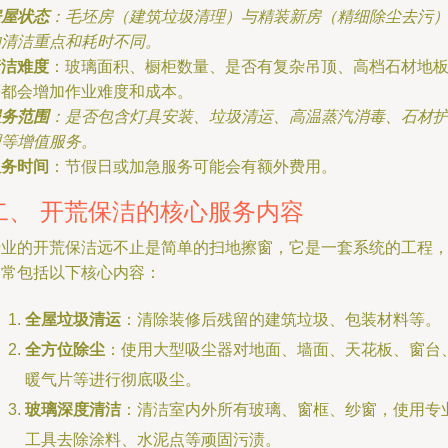
房屋状态
：毛坯房（建筑垃圾清理）与精装新房（精细除尘去污
的清洁重点和耗时不同。
清洁难度
：玻璃面积、橱柜数量、是否有复杂吊顶、高档石材地
等都会增加作业难度和成本。
服务范围
：是否包含灯具安装、垃圾清运、高温蒸汽消毒、石材
理等增值服务。
服务时间
：节假日或加急服务可能会有额外费用。
二、 开荒保洁的核心服务内容
专业的开荒保洁远不止是简单的扫地擦窗，它是一套系统的工程
通常包括以下核心内容：
全屋垃圾清运
：清除装修后残留的建筑垃圾、包装材料等。
全方位除尘
：使用大型吸尘器对地面、墙面、天花板、窗台
暖气片等进行彻底吸尘。
玻璃深度清洁
：清洁室内外所有玻璃、窗框、纱窗，使用专
工具去除涂料、水泥点等顽固污渍。